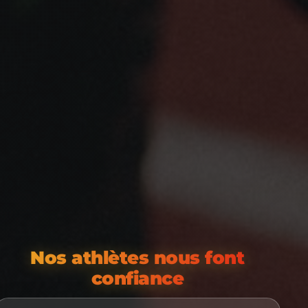
Nos athlètes nous font
confiance