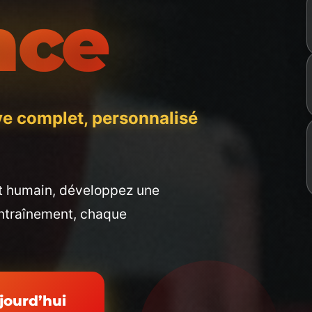
nce
e complet, personnalisé
t humain, développez une
entraînement, chaque
jourd’hui