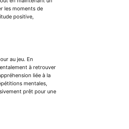
, tout en maintenant un
ter les moments de
tude positive,
tour au jeu. En
mentalement à retrouver
appréhension liée à la
épétitions mentales,
ssivement prêt pour une