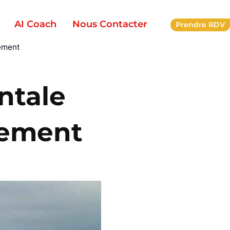
AI Coach
Nous Contacter
Prendre RDV
dement
ntale
dement