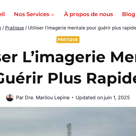
il
Nos Services
À propos de nous
Blog
e
/
Pratique
/
Utiliser l’imagerie mentale pour guérir plus rapi
PRATIQUE
iser L’imagerie Me
Guérir Plus Rapi
Par
Dre. Marilou Lepine
Updated on
juin 1, 2025